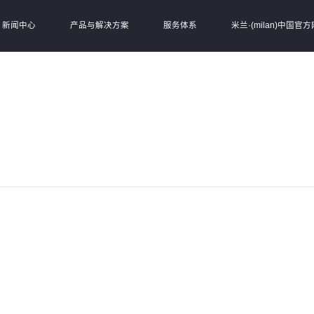
新闻中心
产品与解决方案
服务体系
米兰·(milan)中国官方