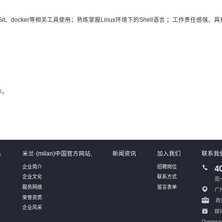
t、docker等相关工具使用；熟练掌握Linux环境下的Shell语言 ；工作责任感强
作。
系
米兰·(milan)中国官方网站,
新闻资讯
加入我们
联系我
企业简介
招聘岗位
4
企业文化
联系方式
周一
服务网络
留言表单
广
荣誉资质
商务
企业风采
媒体
Oversea