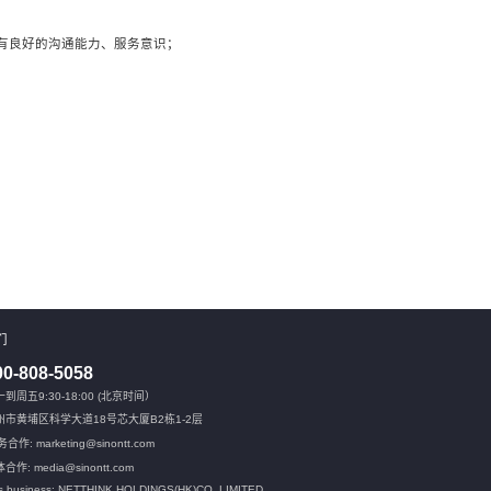
、具有良好的沟通能力、服务意识；
们
00-808-5058
到周五9:30-18:00 (北京时间）
州市黄埔区科学大道18号芯大厦B2栋1-2层
合作: marketing@sinontt.com
合作: media@sinontt.com
s business: NETTHINK HOLDINGS(HK)CO.,LIMITED