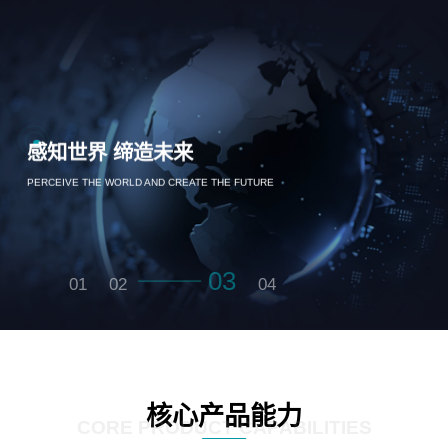
感知世界 缔造未来
PERCEIVE THE WORLD AND CREATE THE FUTURE
03
01
02
04
核心产品能力
CORE PRODUCT CAPABILITIES