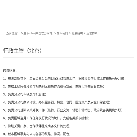
当前位置：
米兰·(milan)中国官方网站,
>
加入我们
>
社会招聘
>
运营体系
行政主管（北京）
岗位职责：
1、在总部指导下，全面负责分公司日常行政管理工作，保障分公司行政工作积极有序开展；
2、协助上级完善分公司相关制度和操作流程与规范，做好市场的后台支持；
3、负责分公司车辆及司机管理；
4、负责分公司办公环境、办公服务器、档案、合同、固定资产及安全日常管理；
5、负责公司基础公关外联工作（接待、行业交流、辅助市场销售、政府及各类机构外联）；
6、负责区域当月工作任务执行状况的统计，完成各类报表编制；
7、协助关键厂家、合作伙伴往来商务文件的处理；
8、就本区域事务与公司各部的联络、协调、配合；