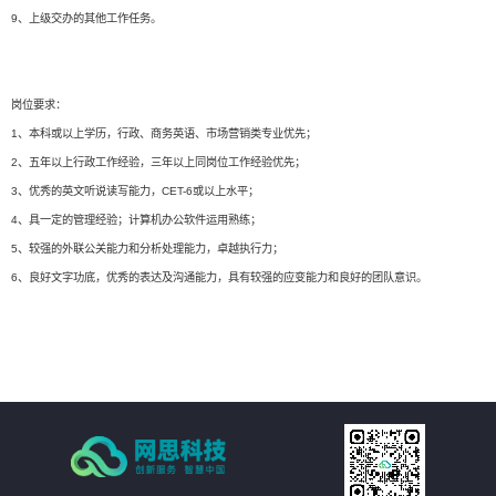
9、上级交办的其他工作任务。
岗位要求：
1、本科或以上学历，行政、商务英语、市场营销类专业优先；
2、五年以上行政工作经验，三年以上同岗位工作经验优先；
3、优秀的英文听说读写能力，CET-6或以上水平；
4、具一定的管理经验；计算机办公软件运用熟练；
5、较强的外联公关能力和分析处理能力，卓越执行力；
6、良好文字功底，优秀的表达及沟通能力，具有较强的应变能力和良好的团队意识。